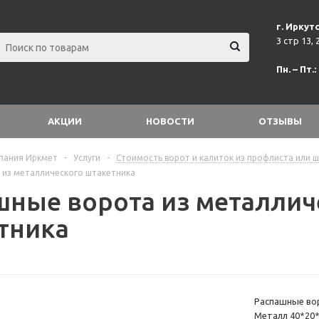
г. Иркутс
3 стр 13, 
Пн. – Пт.:
АКЦИИ
НОВОСТИ
ОТЗЫВЫ
пания Иркмет
-
Услуги
-
Стоимость ворот и калиток из профлиста или ш
 из металлического штакетника
шные ворота из металлич
тника
Распашные во
Металл 40*20*2