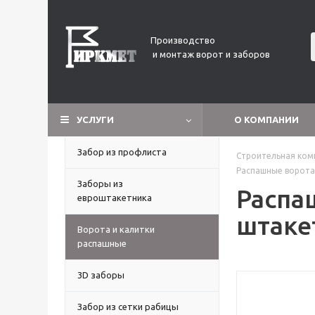
Производство
и монтаж ворот и заборов
УСЛУГИ
О КОМПАНИИ
Забор из профлиста
Строительная ком
Распашные ворота
Заборы из
Распа
евроштакетника
штаке
Ворота и калитки
распашные
3D заборы
Забор из сетки рабицы