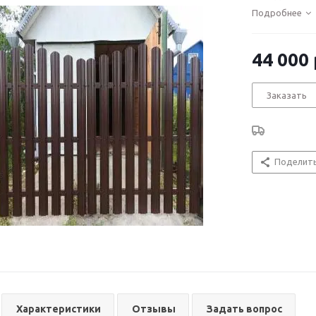
Столбы 80*80
Подробнее
Цена с устано
44 000
Заказать
Поделит
Характеристики
Отзывы
Задать вопрос