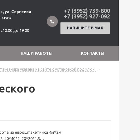
+7 (3952) 739-800
к, ул. Сергеева
+7 (3952) 927-092
2 этаж
НАПИШИТЕ В МАХ
с10:00 до 19:00
НАШИ РАБОТЫ
КОНТАКТЫ
такетника указана на сайте с установкой под ключ.
-
еского
рота из евроштакетника 4м*2м
, 40*40*2, 20*20*1,5