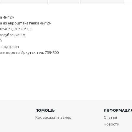
а 4м*2м
а из евроштакетника 4м*2м
0*40*2, 20*20*1,5
аглубление 1м.
0
й под ключ
ые ворота Иркутск тел. 739-800
ПОМОЩЬ
ИНФОРМАЦИ
Как заказать замер
Статьи
Новости